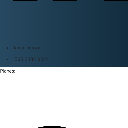
li
Llamar Ahora
+506 8485 0051
Planes: